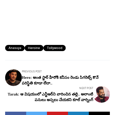
Anasuya
Heroine
Tollywood
PREVIOUS POST
Hero: అంత స్టార్ హీరోకి క‌నీసం రెండు సిగ‌రెట్స్ కొనే
ప‌రిస్థితి కూడా లేదా..
NEXT POST
Tarak: ఆ విష‌యంలో ఎన్టీఆర్‌ని వారించిన తల్లి.. అలాంటి
ప‌నులు అస్స‌లు చేయ‌కని కూల్ వార్నింగ్