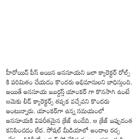
హీరోయిన్ పీస్ అయిన అన‌సూయని ఇలా క్యారెక్ట‌ర్ రోల్స్
కి ప‌రిమితం చేయ‌డం కొంద‌రు అభిమానులని బాధిస్తుంది.
అయితే అనసూయ జబర్దస్త్ యాంకర్ గా కొనసాగి ఉంటే
ఆమెకు లీడ్ క్యారెక్టర్స్ త‌ప్ప‌క వ‌చ్చేవ‌ని కొంద‌రు
అంటున్నారు. యాంక‌ర్‌గా ఉన్న స‌మ‌యంలో
అన‌సూయ‌కి విప‌రీత‌మైన క్రేజ్ ఉండేది. ఆ క్రేజ్ ఇప్పుడంత
క‌నిపించ‌డం లేద‌. సోష‌ల్ మీడియాలో అందాల ర‌చ్చ