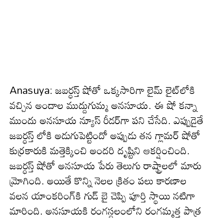
Anasuya: జ‌బ‌ర్ధ‌స్త్ షోతో ఒక్క‌సారిగా లైమ్ లైట్‌లోకి
వ‌చ్చిన అందాల ముద్దుగుమ్మ అన‌సూయ‌. ఈ షో క‌న్నా
ముందు అనసూయ న్యూస్ రీడ‌ర్‌గా ప‌ని చేసేది. ఎప్పుడైతే
జ‌బ‌ర్ధ‌స్త్ లోకి అడుగుపెట్టిందో అప్పుడు త‌న గ్లామ‌ర్ షోతో
కుర్రకారుకి మ‌త్తెక్కించి అంద‌రి దృష్టిని ఆక‌ర్షించింది.
జ‌బ‌ర్ధ‌స్త్ షోతో అన‌సూయ పేరు తెలుగు రాష్ట్రాల‌లో మారు
మ్రోగింది. అయితే కొన్ని నెల‌ల క్రితం ప‌లు కార‌ణాల
వ‌ల‌న యాంక‌రింగ్‌కి గుడ్ బై చెప్పి పూర్తి స్థాయి న‌టిగా
మారింది. అన‌సూయ‌కి రంగ‌స్థ‌లంలోని రంగ‌మ్మ‌త్త పాత్ర