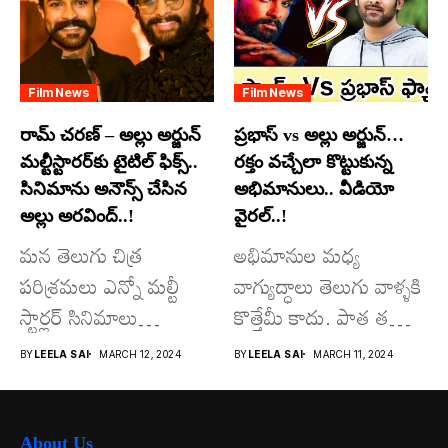
Film News
Film News
రామ్ చరణ్ – అల్లు అర్జున్
ప్రభాస్ vs అల్లు అర్జున్…
మల్టీస్టారర్​కు టైటిల్ ఫిక్స్..
రక్తం వచ్చేలా కొట్టుకున్న
సినిమాను అనౌన్స్ చేసిన
అభిమానులు.. వీడియో
అల్లు అరవింద్..!
వైరల్..!
మన తెలుగు చిత్ర
అభిమానుల మధ్య
పరిశ్రమలు ఎన్నో మల్టీ
వాగ్యుద్ధాలు తెలుగు వాళ్ళకి
స్టార్లర్ సినిమాలు
కొత్తేమీ కాదు. పాత తరం
వచ్చాయి.. కొన్ని సినిమాలు
నటుల నుంచి నేటి...
BY
LEELA SAI
MARCH 12, 2024
BY
LEELA SAI
MARCH 11, 2024
అయితే...
About Us