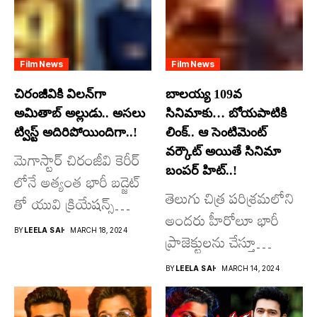
Film News
Film News
చిరంజీవికి విలన్‌గా
బాలయ్య 109వ
అమితాబ్ అల్లుడు.. అసలు
సినిమాకు… బోయపాటికి
ట్విస్ట్ అదిరిపోయిందిగా..!
లింక్.. ఆ సెంటిమెంట్
వర్కౌట్ అయితే సినిమా
మెగాస్టార్ చిరంజీవి కెరీర్
బంపర్ హిట్..!
లోనే అత్యంత భారీ బడ్జెట్
తెలుగు చిత్ర పరిశ్రమలోని
తో యువి క్రియేషన్స్
అందరు హీరోలూ భారీ
రూపొందిస్తున్న
BY
LEELA SAI
MARCH 18, 2024
ప్రాజెక్టులను చేస్తూ
విశ్వంభర...
దూసుకుపోతోన్నారు.
BY
LEELA SAI
MARCH 14, 2024
అందులో కొందరు
మాత్రమే...