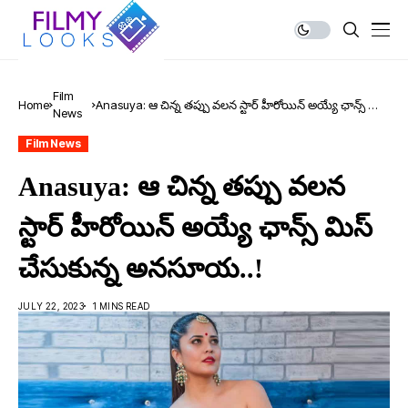
Film
Home
Anasuya: ఆ చిన్న త‌ప్పు వ‌ల‌న స్టార్ హీరోయిన్ అయ్యే ఛాన్స్ మిస్
News
చేసుకున్న అనసూయ‌..!
Film News
Anasuya: ఆ చిన్న త‌ప్పు వ‌ల‌న
స్టార్ హీరోయిన్ అయ్యే ఛాన్స్ మిస్
చేసుకున్న అనసూయ‌..!
JULY 22, 2023
1 MINS READ