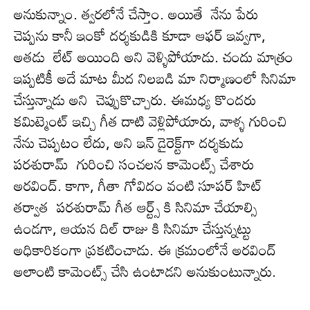
అనుకున్నాం. త్వ‌ర‌లోనే చేస్తాం. అయితే నేను పేరు
చెప్పను కానీ ఇంకో దర్శకుడికి కూడా ఆఫర్ ఇవ్వ‌గా,
అత‌డు లేట్ అయింది అని వెళ్ళిపోయాడు. చందు మాత్రం
ఇప్పటికీ అదే మాట మీద నిలబడి మా నిర్మాణంలో సినిమా
చేస్తున్నాడు అని చెప్పుకొచ్చారు. ఈమధ్య కొందరు
కమిట్మెంట్ ఇచ్చి గీత దాటి వెళ్లిపోయారు, వాళ్ళ గురించి
నేను చెప్పటం లేదు, అని ఇన్ డైరెక్ట్‌గా దర్శకుడు
పరశురామ్ గురించి సంచ‌ల‌న కామెంట్స్ చేశారు
అర‌వింద్. కాగా, గీతా గోవిదం వంటి సూపర్ హిట్
తర్వాత పరశురామ్ గీత ఆర్ట్స్ కి సినిమా చేయాల్సి
ఉండ‌గా, ఆయ‌న దిల్ రాజు కి సినిమా చేస్తున్న‌ట్టు
అధికారికంగా ప్ర‌క‌టించాడు. ఈ క్ర‌మంలోనే అరవింద్
అలాంటి కామెంట్స్ చేసి ఉంటాడని అనుకుంటున్నారు.