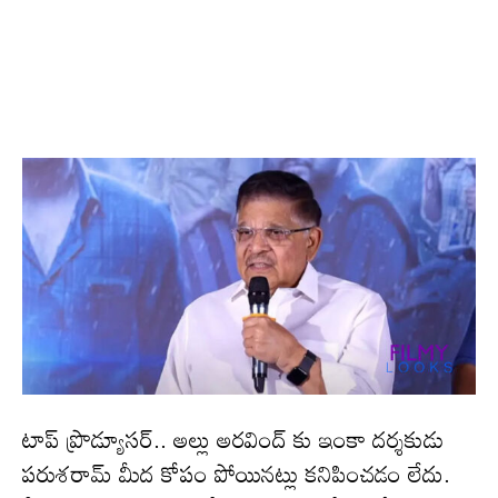
టాప్ ప్రొడ్యూస‌ర్.. అల్లు అరవింద్ కు ఇంకా దర్శకుడు
పరుశరామ్ మీద కోపం పోయినట్లు క‌నిపించ‌డం లేదు.