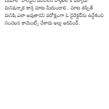
మనిషన్నాక కాస్త మాట మీదుండాలి.. మాట తప్పితే
మనిషి ఎలా అవుతాడని పరోక్షంగా ఓ డైరెక్టర్‌ను ఉద్దేశించి
సంచ‌ల‌న కామెంట్స్ చేశారు అల్లు అరవింద్.