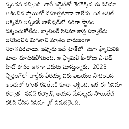
స్పందన వచ్చింది. భారీ బడ్జెట్‌తో తెరకెక్కిన ఈ సినిమా
ఆశించిన స్థాయిలో వసూళ్లుకూడా రాలేదు. ఇక అఖిల్
అక్కినేని ఇప్పటికీ టాలీవుడ్‌లో సరిగా స్థానం
ద‌క్కించుకోలేదు. బ్యాచిలర్ సినిమా కాస్త పర్వాలేదు
అనిపించిన మిగ‌తావి మాత్రం దారుణంగా
నిరాశ‌ప‌ర‌చాయి. ఇప్పుడు ఇదే ట్రాక్‌లో మెగా ఫ్యామిలీకి
కూడా దూసుక‌పోతుంది. ఆ ఫ్యామిలీ హీరోలు సాలిడ్
హిట్ కోసం ఆశ‌గా ఎదురు చూస్తున్నారు. 2023
స్టార్టింగ్‌లో వాల్తేరు వీర‌య్య చిరు విజ‌యం సాధించిన
అందులో కొంత ర‌వితేజ‌కి కూడా వెళ్లింది. ఇక ఈ సినిమా
త‌ర్వాత పవన్‌ కల్యాణ్‌, ఆయన మేనల్లుడు సాయితేజ్‌
కలిసి చేసిన సినిమా బ్రో విడుద‌లైంది.