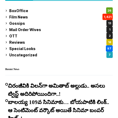
BoxOffice
26
Film News
1,421
Gossips
13
Mail Order Wives
1
OTT
2
Reviews
18
Special Looks
97
Uncategorized
7
Recent News
చిరంజీవికి విలన్‌గా అమితాబ్ అల్లుడు.. అసలు
ట్విస్ట్ అదిరిపోయిందిగా..!
బాలయ్య 109వ సినిమాకు… బోయపాటికి లింక్..
ఆ సెంటిమెంట్ వర్కౌట్ అయితే సినిమా బంపర్