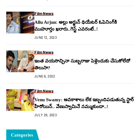
Film News
Allu Arjun: అల్లు అర్జున్ థియేటర్ ఓపెనింగ్‌కి
ముహూర్తం ఖ‌రారు..గెస్ట్ ఎవ‌రంటే..!
JUNE 12, 2023
Film News
ఇంత వయసొచ్చినా సుబ్బరాజు పెళ్లెందుకు చేసుకోలేదో
తెలుసా?
JUNE 6, 2022
Film News
Venu Swamy: అవ‌కాశాలు లేక ఇబ్బందిప‌డుతున్న స్టార్
హీరోయిన్.. వేణుస్వామినే న‌మ్ముకుందా..!
JULY 29, 2023
Categories