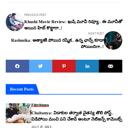
PREVIOUS POST
Khushi Movie Review: ఖుషి మూవీ రివ్యూ.. ఈ మూవీతో
అయిన హిట్ కొట్టారా..!
NEXT POST
Rashmika: అత్యాశ‌కి పోయిన ర‌ష్మిక‌.. ఉన్న ఛాన్స్ కూడా
పోయిందిగా..!
Recent Posts
Film News
Chaitanya: విడాకుల త‌ర్వాత చైత‌న్య తొలి పోస్ట్‌..
విడిపోయి మంచి ప‌ని చేశావ్ అంటూ నెటిజ‌న్స్ కామెంట్స్
JULY 31, 2023