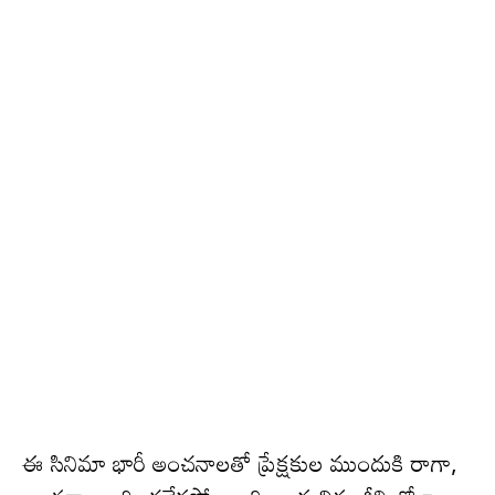
ఈ సినిమా భారీ అంచ‌నాల‌తో ప్రేక్ష‌కుల ముందుకి రాగా,