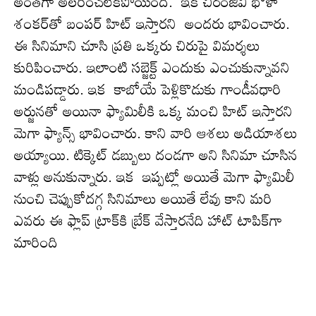
అంత‌గా అలరించ‌లేక‌పోయింది. ఇక‌ చిరంజీవి భోళా
శంకర్‌తో బంపర్‌ హిట్‌ ఇస్తారని అంద‌రు భావించారు.
ఈ సినిమాని చూసి ప్ర‌తి ఒక్క‌రు చిరుపై విమ‌ర్శ‌లు
కురిపించారు. ఇలాంటి స‌బ్జెక్ట్ ఎందుకు ఎంచుకున్నావ‌ని
మండిప‌డ్డారు. ఇక కాబోయే పెళ్లికొడుకు గాండీవధారి
అర్జునతో అయినా ఫ్యామిలీకి ఒక్క మంచి హిట్ ఇస్తార‌ని
మెగా ఫ్యాన్స్ భావించారు. కాని వారి ఆశ‌లు అడియాశ‌లు
అయ్యాయి. టిక్కెట్ డ‌బ్బులు దండ‌గా అని సినిమా చూసిన
వాళ్లు అనుకున్నారు. ఇక ఇప్పట్లో అయితే మెగా ఫ్యామిలీ
నుంచి చెప్పుకోదగ్గ సినిమాలు అయితే లేవు కాని మ‌రి
ఎవ‌రు ఈ ఫ్లాప్ ట్రాక్‌కి బ్రేక్ వేస్తార‌నేది హాట్ టాపిక్‌గా
మారింది