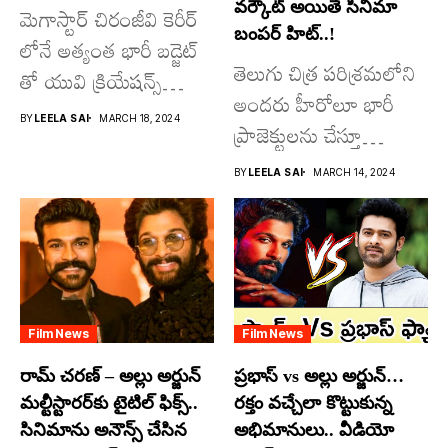
వర్కౌట్ అయితే సినిమా
మెగాస్టార్ చిరంజీవి కెరీర్
బంపర్ హిట్..!
లోనే అత్యంత భారీ బడ్జెట్
తెలుగు చిత్ర పరిశ్రమలోని
తో యువి క్రియేషన్స్
అందరు హీరోలూ భారీ
రూపొందిస్తున్న
BY
LEELA SAI
MARCH 18, 2024
ప్రాజెక్టులను చేస్తూ
విశ్వంభర...
దూసుకుపోతోన్నారు.
BY
LEELA SAI
MARCH 14, 2024
అందులో కొందరు
మాత్రమే...
Film News
Film News
రామ్ చరణ్ – అల్లు అర్జున్
ప్రభాస్ vs అల్లు అర్జున్…
మల్టీస్టారర్​కు టైటిల్ ఫిక్స్..
రక్తం వచ్చేలా కొట్టుకున్న
సినిమాను అనౌన్స్ చేసిన
అభిమానులు.. వీడియో