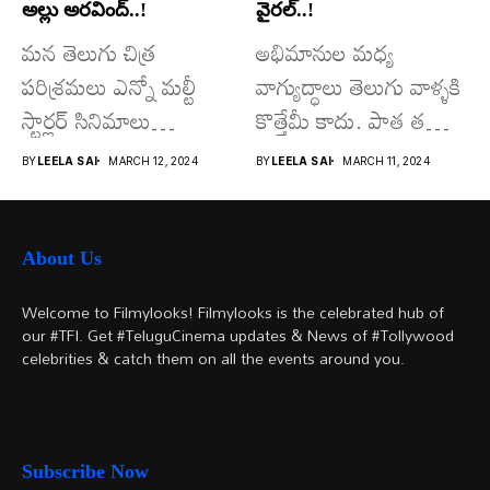
అల్లు అరవింద్..!
వైరల్..!
మన తెలుగు చిత్ర
అభిమానుల మధ్య
పరిశ్రమలు ఎన్నో మల్టీ
వాగ్యుద్ధాలు తెలుగు వాళ్ళకి
స్టార్లర్ సినిమాలు
కొత్తేమీ కాదు. పాత తరం
వచ్చాయి.. కొన్ని సినిమాలు
నటుల నుంచి నేటి...
BY
LEELA SAI
MARCH 12, 2024
BY
LEELA SAI
MARCH 11, 2024
అయితే...
About Us
Welcome to Filmylooks! Filmylooks is the celebrated hub of
our #TFI. Get #TeluguCinema updates & News of #Tollywood
celebrities & catch them on all the events around you.
Subscribe Now