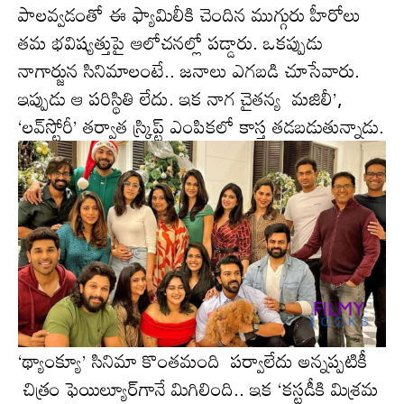
పాలవ్వడంతో ఈ ఫ్యామిలీకి చెందిన ముగ్గురు హీరోలు
తమ భవిష్యత్తుపై ఆలోచనల్లో పడ్డారు. ఒకప్పుడు
నాగార్జున సినిమాలంటే.. జనాలు ఎగ‌బ‌డి చూసేవారు.
ఇప్పుడు ఆ ప‌రిస్థితి లేదు. ఇక నాగ చైత‌న్య మజిలీ’,
‘లవ్‌స్టోరీ’ తర్వాత స్క్రిప్ట్‌ ఎంపికలో కాస్త త‌డ‌బ‌డుతున్నాడు.
‘థ్యాంక్యూ’ సినిమా కొంతమంది పర్వాలేదు అన్నప్ప‌టికీ
చిత్రం ఫెయిల్యూర్‌గానే మిగిలింది.. ఇక ‘కస్టడీకి మిశ్రమ