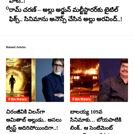
హిట్..!
రామ్ చరణ్ – అల్లు అర్జున్ మల్టీస్టారర్​కు టైటిల్
ఫిక్స్.. సినిమాను అనౌన్స్ చేసిన అల్లు అరవింద్..!
Related Articles
Film News
Film News
చిరంజీవికి విలన్‌గా
బాలయ్య 109వ
అమితాబ్ అల్లుడు.. అసలు
సినిమాకు… బోయపాటికి
ట్విస్ట్ అదిరిపోయిందిగా..!
లింక్.. ఆ సెంటిమెంట్