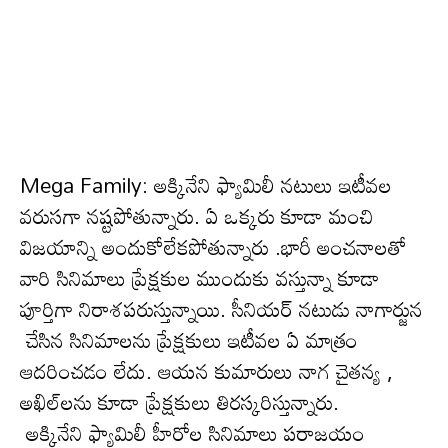
Mega Family: అక్కినేని ఫ్యామిలీ నటులు ఇటీవ‌ల
వరుసగా నష్టపోతున్నారు. ఏ ఒక్క‌రు కూడా మంచి
విజ‌యాన్ని అందుకోలేక‌పోతున్నారు .భారీ అంచ‌నాల‌తో
వారి సినిమాలు ప్రేక్ష‌కుల ముందుకు వ‌స్తున్నా కూడా
పూర్తిగా నిరాశ‌ప‌రుస్తున్నాయి. సీనియర్ నటుడు నాగార్జున
చేసిన సినిమాలను ప్రేక్షకులు ఇటీవ‌ల ఏ మాత్రం
ఆదరించడం లేదు. ఆయన కుమారులు నాగ చైతన్య ,
అఖిల్‌లను కూడా ప్రేక్షకులు తిరస్క‌రిస్తున్నారు.
అక్కినేని ఫ్యామిలీ హీరోల సినిమాలు పరాజయం