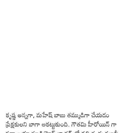
కృష్ణ అన్నగా, మహేష్ బాబు తమ్ముడిగా చేయడం
ప్రేక్షకులని బాగా ఆకట్టుకుంది. గౌతమి హీరోయిన్ గా