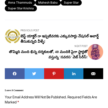
Anna Thammudu
Mahesh Babu
Super Star
Super Star Krishna
PREVIOUS POST
బెస్ట్ యాక్టర్ గా ఇప్పటివరకు ఎక్కువసార్లు నేషనల్ అవార్డ్
తీసుకున్నది వీళ్ళే!
NEXT POST
తొమ్మిది మంది భిన్న దర్శకులతో, 40 మందికి పైగా స్టార్లతో
వస్తున్న 'నవరస' వెబ్ సిరీస్!
Leave A Comment
Your Email Address Will Not Be Published.
Required Fields Are
Marked
*