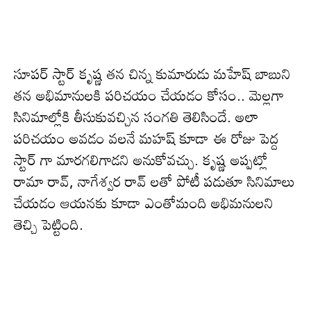
సూపర్ స్టార్ కృష్ణ తన చిన్న కుమారుడు మహేష్ బాబుని
తన అభిమానులకి పరిచయం చేయడం కోసం.. మెల్లగా
సినిమాల్లోకి తీసుకువచ్చిన సంగతి తెలిసిందే. అలా
పరిచయం అవడం వలనే మహష్ కూడా ఈ రోజు పెద్ద
స్టార్ గా మారగలిగాడని అనుకోవచ్చు. కృష్ణ అప్పట్లో
రామా రావ్, నాగేశ్వర రావ్ లతో పోటీ పడుతూ సినిమాలు
చేయడం ఆయనకు కూడా ఎంతోమంది అభిమనులని
తెచ్చి పెట్టింది.