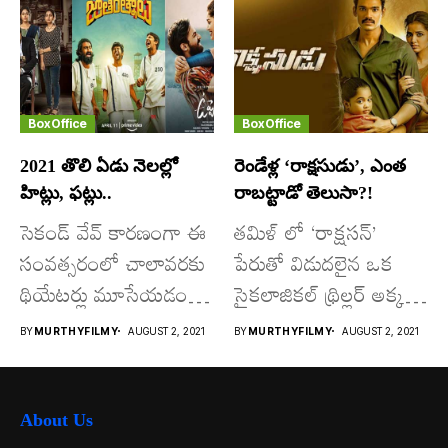
BoxOffice
BoxOffice
2021 తొలి ఏడు నెలల్లో
రెండేళ్ల ‘రాక్షసుడు’, ఎంత
హిట్లు, ఫట్లు..
రాబట్టాడో తెలుసా?!
సెకండ్ వేవ్ కారణంగా ఈ
తమిళ్ లో ‘రాక్షసన్’
సంవత్సరంలో చాలావరకు
పేరుతో విడుదలైన ఒక
థియేటర్లు మూసేయడం
సైకలాజికల్ థ్రిల్లర్ అక్కడ
జరిగింది. అప్పటికే భారీ
పెద్ద సంచలనంగా
BY
MURTHYFILMY
AUGUST 2, 2021
BY
MURTHYFILMY
AUGUST 2, 2021
బడ్జెట్...
మారింది....
About Us