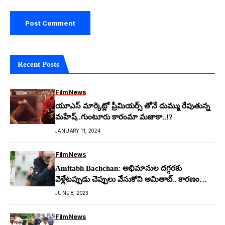
Recent Posts
Film News
యూఎస్ మార్కెట్లో ప్రీమియర్స్ తోనే దుమ్ము రేపుతున్న
మహేష్..గుంటూరు కారంమా మజాకా..!?
JANUARY 11, 2024
Film News
Amitabh Bachchan: అభిమానుల ద‌గ్గ‌ర‌కు
వెళ్లేట‌ప్పుడు చెప్పులు వేసుకోని అమితాబ్.. కార‌ణం
ఏంటంటే..!
JUNE 8, 2023
Film News