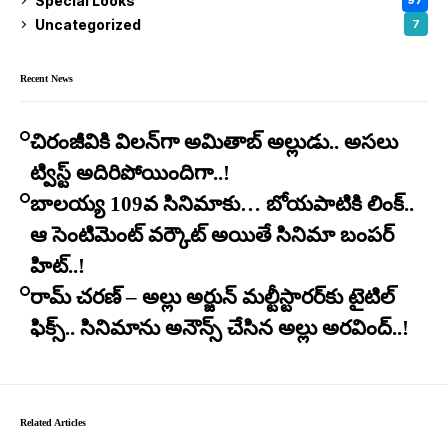
Special Looks
97
Uncategorized
7
Recent News
చిరంజీవికి విలన్‌గా అమితాబ్ అల్లుడు.. అసలు
ట్విస్ట్ అదిరిపోయిందిగా..!
బాలయ్య 109వ సినిమాకు… బోయపాటికి లింక్..
ఆ సెంటిమెంట్ వర్కౌట్ అయితే సినిమా బంపర్
హిట్..!
రామ్ చరణ్ – అల్లు అర్జున్ మల్టీస్టారర్​కు టైటిల్
ఫిక్స్.. సినిమాను అనౌన్స్ చేసిన అల్లు అరవింద్..!
Related Articles