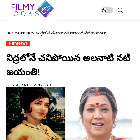
Home
Film News
నిద్రలోనే చనిపోయిన అలనాటి నటి జయంతి!
Film News
నిద్రలోనే చనిపోయిన అలనాటి నటి
జయంతి!
JULY 26, 2021
1 MINS READ