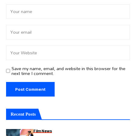
Save my name, email, and website in this browser for the
next time I comment.
Recent Posts
Film News