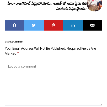
హీరా రాజగోపాల్ ఏమైపోయారు.. అజిత్ తో ఆమె ప్రేమ కథ
ఎందుకు విఫలమైంది?
Leave A Comment
Your Email Address Will Not Be Published.
Required Fields Are
Marked
*