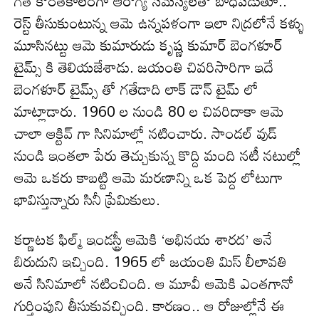
గత కొంతకాలంగా ఆరోగ్య సమస్యలతో బాధపడుతూ..
రెస్ట్ తీసుకుంటున్న ఆమె ఉన్నపళంగా ఇలా నిద్రలోనే కళ్ళు
మూసినట్టు ఆమె కుమారుడు కృష్ణ కుమార్ బెంగళూర్
టైమ్స్ కి తెలియజేశాడు. జయంతి చివరిసారిగా ఇదే
బెంగళూర్ టైమ్స్ తో గతేడాది లాక్ డౌన్ టైమ్ లో
మాట్లాడారు. 1960 ల నుండి 80 ల చివరిదాకా ఆమె
చాలా ఆక్టివ్ గా సినిమాల్లో నటించారు. సాండల్ వుడ్
నుండి ఇంతలా పేరు తెచ్చుకున్న కొద్ది మంది నటీ నటుల్లో
ఆమె ఒకరు కాబట్టి ఆమె మరణాన్ని ఒక పెద్ద లోటుగా
భావిస్తున్నారు సినీ ప్రేమికులు.
కర్ణాటక ఫిల్మ్ ఇండస్ట్రీ ఆమెకి ‘అభినయ శారద’ అనే
బిరుదుని ఇచ్చింది. 1965 లో జయంతి మిస్ లీలావతి
అనే సినిమాలో నటించింది. ఆ మూవీ ఆమెకి ఎంతగానో
గుర్తింపుని తీసుకువచ్చింది. కారణం.. ఆ రోజుల్లోనే ఈ