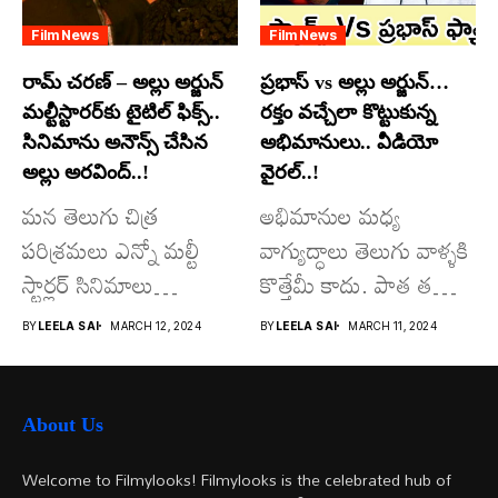
Film News
Film News
రామ్ చరణ్ – అల్లు అర్జున్
ప్రభాస్ vs అల్లు అర్జున్…
మల్టీస్టారర్​కు టైటిల్ ఫిక్స్..
రక్తం వచ్చేలా కొట్టుకున్న
సినిమాను అనౌన్స్ చేసిన
అభిమానులు.. వీడియో
అల్లు అరవింద్..!
వైరల్..!
మన తెలుగు చిత్ర
అభిమానుల మధ్య
పరిశ్రమలు ఎన్నో మల్టీ
వాగ్యుద్ధాలు తెలుగు వాళ్ళకి
స్టార్లర్ సినిమాలు
కొత్తేమీ కాదు. పాత తరం
వచ్చాయి.. కొన్ని సినిమాలు
నటుల నుంచి నేటి...
BY
LEELA SAI
MARCH 12, 2024
BY
LEELA SAI
MARCH 11, 2024
అయితే...
About Us
Welcome to Filmylooks! Filmylooks is the celebrated hub of