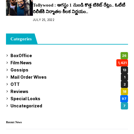
Tollywood : ఆగస్టు 1 నుండి కొత్త టికెట్ రేట్లు.. ఓటీటీ
రిలీజ్‌కి నిర్మాతల కీలక నిర్ణయం..
JULY 25, 2022
Categories
BoxOffice
26
Film News
1,421
Gossips
13
Mail Order Wives
1
OTT
2
Reviews
18
Special Looks
97
Uncategorized
7
Recent News