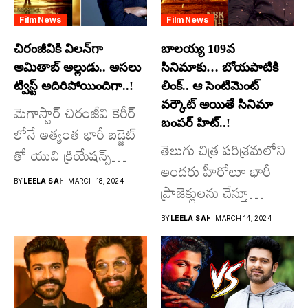
Film News
Film News
చిరంజీవికి విలన్‌గా
బాలయ్య 109వ
అమితాబ్ అల్లుడు.. అసలు
సినిమాకు… బోయపాటికి
ట్విస్ట్ అదిరిపోయిందిగా..!
లింక్.. ఆ సెంటిమెంట్
వర్కౌట్ అయితే సినిమా
మెగాస్టార్ చిరంజీవి కెరీర్
బంపర్ హిట్..!
లోనే అత్యంత భారీ బడ్జెట్
తెలుగు చిత్ర పరిశ్రమలోని
తో యువి క్రియేషన్స్
అందరు హీరోలూ భారీ
రూపొందిస్తున్న
BY
LEELA SAI
MARCH 18, 2024
ప్రాజెక్టులను చేస్తూ
విశ్వంభర...
దూసుకుపోతోన్నారు.
BY
LEELA SAI
MARCH 14, 2024
అందులో కొందరు
మాత్రమే...