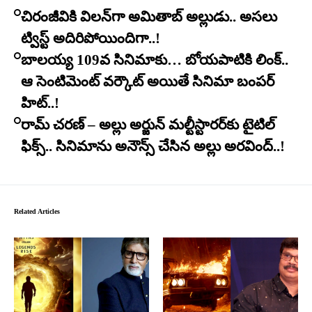
చిరంజీవికి విలన్‌గా అమితాబ్ అల్లుడు.. అసలు
ట్విస్ట్ అదిరిపోయిందిగా..!
బాలయ్య 109వ సినిమాకు… బోయపాటికి లింక్..
ఆ సెంటిమెంట్ వర్కౌట్ అయితే సినిమా బంపర్
హిట్..!
రామ్ చరణ్ – అల్లు అర్జున్ మల్టీస్టారర్​కు టైటిల్
ఫిక్స్.. సినిమాను అనౌన్స్ చేసిన అల్లు అరవింద్..!
Related Articles