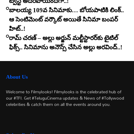
ట్విస్ట్ అదిరిపోయిందిగా..!
బాలయ్య 109వ సినిమాకు… బోయపాటికి లింక్..
ఆ సెంటిమెంట్ వర్కౌట్ అయితే సినిమా బంపర్
హిట్..!
రామ్ చరణ్ – అల్లు అర్జున్ మల్టీస్టారర్​కు టైటిల్
ఫిక్స్.. సినిమాను అనౌన్స్ చేసిన అల్లు అరవింద్..!
About Us
Welcome to Filmylooks! Filmylooks is the celebrated hub of
our #TFI. Get #TeluguCinema updates & News of #Tollywood
celebrities & catch them on all the events around you.