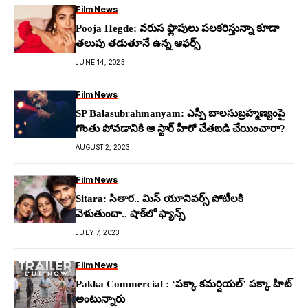
Film News
Pooja Hegde: వ‌రుస ఫ్లాపులు ప‌ల‌క‌రిస్తున్నా కూడా
త‌లుపు తడుతూనే ఉన్న ఆఫ‌ర్స్
JUNE 14, 2023
Film News
SP Balasubrahmanyam: ఎస్పీ బాలసుబ్రహ్మణ్యంపై
గొంతు పోవడానికి ఆ స్టార్ హీరో చేతబడి చేయించారా?
AUGUST 2, 2023
Film News
Sitara: సితార‌.. మిస్ యూనివ‌ర్స్ పోటీల‌కి
వెళుతుందా.. షాక్‌లో ఫ్యాన్స్
JULY 7, 2023
Film News
Pakka Commercial : ‘పక్కా కమర్షియల్’ పక్కా హిట్
అంటున్నారు