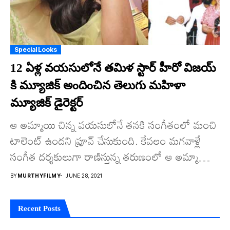
Special Looks
12 ఏళ్ల వయసులోనే తమిళ స్టార్ హీరో విజయ్
కి మ్యూజిక్ అందించిన తెలుగు మహిళా
మ్యూజిక్ డైరెక్టర్
ఆ అమ్మాయి చిన్న వయసులోనే తనకి సంగీతంలో మంచి
టాలెంట్ ఉందని ప్రూవ్ చేసుకుంది. కేవలం మగవాళ్లే
సంగీత దర్శకులుగా రాణిస్తున్న తరుణంలో ఆ అమ్మాయి
ఒక్కగానొక్క మహిళా దర్శకురాలుగా నిలబడింది...
BY
MURTHYFILMY
JUNE 28, 2021
Recent Posts