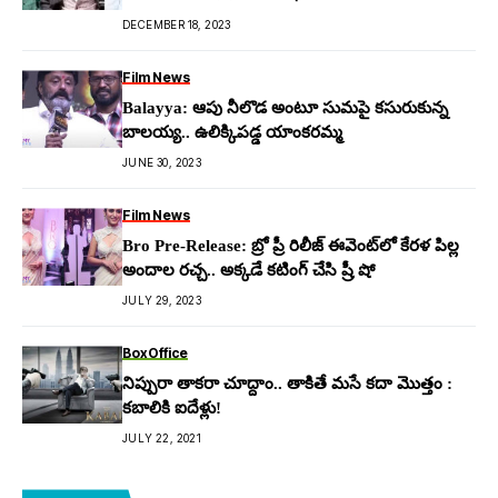
DECEMBER 18, 2023
Film News
Balayya: ఆపు నీలొడ అంటూ సుమ‌పై క‌సురుకున్న
బాల‌య్య‌.. ఉలిక్కిప‌డ్డ యాంక‌ర‌మ్మ‌
JUNE 30, 2023
Film News
Bro Pre-Release: బ్రో ప్రీ రిలీజ్ ఈవెంట్‌లో కేర‌ళ పిల్ల
అందాల ర‌చ్చ‌.. అక్క‌డే క‌టింగ్ చేసి ష్రీ షో
JULY 29, 2023
BoxOffice
నిప్పురా తాకరా చూద్దాం.. తాకితే మసే కదా మొత్తం :
కబాలికి ఐదేళ్లు!
JULY 22, 2021