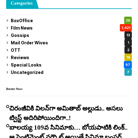
Categories
BoxOffice
26
Film News
1,421
Gossips
13
Mail Order Wives
1
OTT
2
Reviews
18
Special Looks
97
Uncategorized
7
Recent News
చిరంజీవికి విలన్‌గా అమితాబ్ అల్లుడు.. అసలు
ట్విస్ట్ అదిరిపోయిందిగా..!
బాలయ్య 109వ సినిమాకు… బోయపాటికి లింక్..
ఆ సెంటిమెంట్ వర్కౌట్ అయితే సినిమా బంపర్