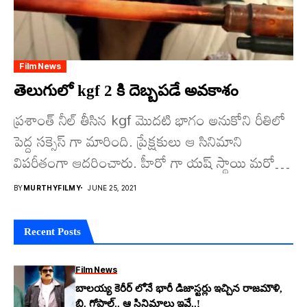
Film News
తెలుగులో kgf 2 కి దెబ్బపడే అవకాశం
ప్రశాంత్ నీల్ తీసిన kgf మొదటి భాగం అనుకోని రీతిలో
పెద్ద సక్సెస్ గా మారింది. ప్రేక్షకులు ఆ సినిమాని
విపరీతంగా ఆదరించారు. హీరో గా యష్ స్థాయి మరో
మెట్టు...
BY
MURTHYFILMY
JUNE 25, 2021
Recent Posts
Film News
బాలయ్య కెరీర్ లోనే భారీ డిజాస్టర్లు ఇచ్చిన రాజమౌళి,
బి. గోపాల్.. ఆ సినిమాలు ఇవే..!