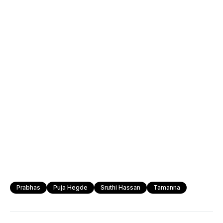
Prabhas
Puja Hegde
Sruthi Hassan
Tamanna