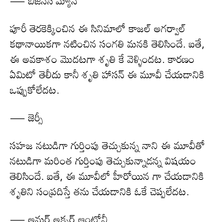
— బిజినెస్ మ్యాన్
పూరీ తెరకెక్కించిన ఈ సినిమాలో కాజల్ అగర్వాల్
కథానాయికగా నటించిన సంగతి మనకి తెలిసిందే. ఐతే,
ఈ అవకాశం మొదటగా శృతి కే వెళ్ళిందట. కారణం
ఏమిటో తెలీదు కానీ శృతి హాసన్ ఈ మూవీ చేయడానికి
ఒప్పుకోలేదట.
— జెర్సీ
సహజ నటుడిగా గుర్తింపు తెచ్చుకున్న నాని ఈ మూవీతో
నటుడిగా మరింత గుర్తింపు తెచ్చుకున్నాడన్న విషయం
తెలిసిందే. ఐతే, ఈ మూవీలో హీరోయిన గా చేయడానికి
శృతిని సంప్రదిస్తే తను చేయడానికి ఓకే చెప్పలేదట.
— అమర్ అక్బర్ ఆంటోనీ