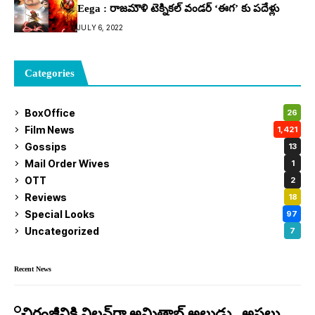
Eega : రాజమౌళి టెక్నికల్ వండర్ ‘ఈగ’ కు పదేళ్లు
JULY 6, 2022
Categories
BoxOffice
26
Film News
1,421
Gossips
13
Mail Order Wives
1
OTT
2
Reviews
18
Special Looks
97
Uncategorized
7
Recent News
చిరంజీవికి విలన్‌గా అమితాబ్ అల్లుడు.. అసలు