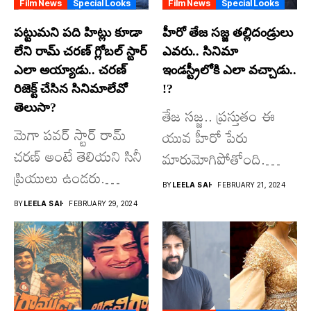
Film News
Special Looks
Film News
Special Looks
ప‌ట్టుమ‌ని ప‌ది హిట్లు కూడా
హీరో తేజ స‌జ్జ త‌ల్లిదండ్రులు
లేని రామ్ చ‌ర‌ణ్ గ్లోబ‌ల్ స్టార్
ఎవ‌రు.. సినిమా
ఎలా అయ్యాడు.. చ‌ర‌ణ్
ఇండ‌స్ట్రీలోకి ఎలా వ‌చ్చాడు..
రిజెక్ట్ చేసిన సినిమాలేవో
!?
తెలుసా?
తేజ స‌జ్జ‌.. ప్ర‌స్తుతం ఈ
మెగా ప‌వ‌ర్ స్టార్ రామ్
యువ హీరో పేరు
చ‌ర‌ణ్ అంటే తెలియ‌ని సినీ
మారుమోగిపోతోంది.
ప్రియులు ఉండ‌రు.
2024లో సంక్రాంతి
BY
LEELA SAI
FEBRUARY 21, 2024
సామాన్యుడి నుంచి...
పండుగ కానుక‌గా...
BY
LEELA SAI
FEBRUARY 29, 2024