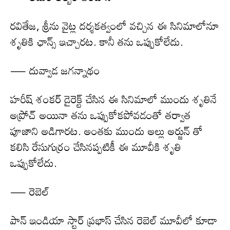
రవితేజ, శ్రీను వైట్ల దర్శకత్వంలో వచ్చిన ఈ సినిమాలోనూ
శృతికి ఛాన్స్ ఇచ్చారట. కానీ తను ఒప్పుకోలేదు.
— దువ్వాడ జగన్నాథం
హరీష్ శంకర్ డైరెక్ట్ చేసిన ఈ సినిమాలో ముందు శృతినే
అప్రోచ్ అయినా తను ఒప్పుకోకపోవడంతో తర్వాత
పూజాని అడిగారట. అంతకు ముందు అల్లు అర్జున్ తో
కలిసి రేసుగుర్రం చేసినప్పటికీ ఈ మూవీకి శృతి
ఒప్పుకోలేదు.
— రెబెల్
పాన్ ఇండియా స్టార్ ప్రభాస్ చేసిన రెబెల్ మూవీలో కూడా