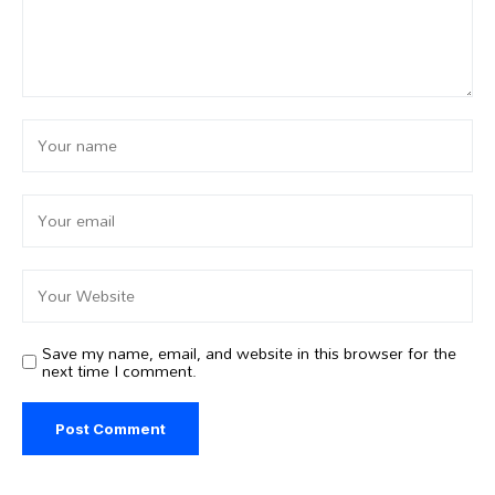
Save my name, email, and website in this browser for the
next time I comment.