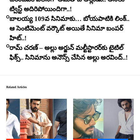
ట్విస్ట్ అదిరిపోయిందిగా..!
బాలయ్య 109వ సినిమాకు… బోయపాటికి లింక్..
ఆ సెంటిమెంట్ వర్కౌట్ అయితే సినిమా బంపర్
హిట్..!
రామ్ చరణ్ – అల్లు అర్జున్ మల్టీస్టారర్​కు టైటిల్
ఫిక్స్.. సినిమాను అనౌన్స్ చేసిన అల్లు అరవింద్..!
Related Articles