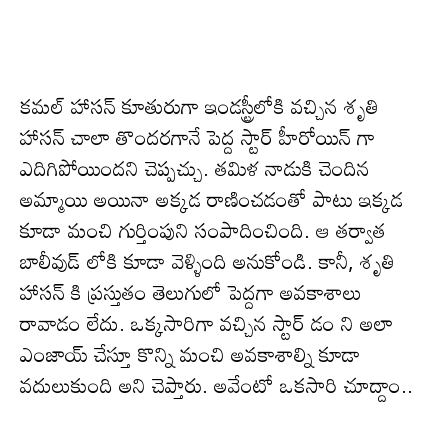
కమల్ హాసన్ కూతురుగా ఇండస్ట్రీలోకి వచ్చిన శృతి
హాసన్ చాలా తొందరగానే పెద్ద స్టార్ హీరోయిన్ గా
ఎదిగిపోయిందని చెప్పచ్చు. తమిళ నాడుకి చెందిన
అమ్మాయి అయినా అక్కడ రాణించడంతో పాటు ఇక్కడ
కూడా మంచి గుర్తింపుని సంపాదించింది. ఆ తర్వాత
బాలీవుడ్ లోకి కూడా వెళ్ళింది అనుకోండి. కానీ, శృతి
హాసన్ కి ప్రస్తుతం తెలుగులో పెద్దగా అవకాశాలు
రావాడం లేదు. ఒక్కసారిగా వచ్చిన స్టార్ డం ని అలా
ఎంజాయ్ చేస్తూ కొన్ని మంచి అవకాశాల్ని కూడా
వదులుకుంది అని చెప్తారు. అవేంటో ఒకసారి చూద్దాం..