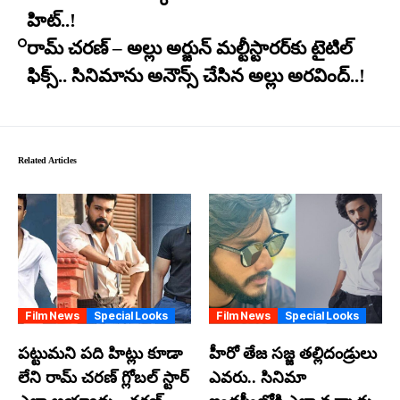
హిట్..!
రామ్ చరణ్ – అల్లు అర్జున్ మల్టీస్టారర్​కు టైటిల్
ఫిక్స్.. సినిమాను అనౌన్స్ చేసిన అల్లు అరవింద్..!
Related Articles
Film News
Special Looks
Film News
Special Looks
ప‌ట్టుమ‌ని ప‌ది హిట్లు కూడా
హీరో తేజ స‌జ్జ త‌ల్లిదండ్రులు
లేని రామ్ చ‌ర‌ణ్ గ్లోబ‌ల్ స్టార్
ఎవ‌రు.. సినిమా