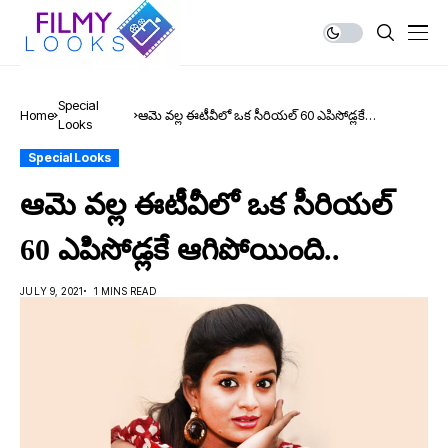
Special
Home
ఆమె వల్ల ఈటీవీలో ఒక సీరియల్ 60 ఎపిసోడ్లకే
Looks
ఆగిపోయింది..
Special Looks
ఆమె వల్ల ఈటీవీలో ఒక సీరియల్
60 ఎపిసోడ్లకే ఆగిపోయింది..
JULY 9, 2021
1 MINS READ