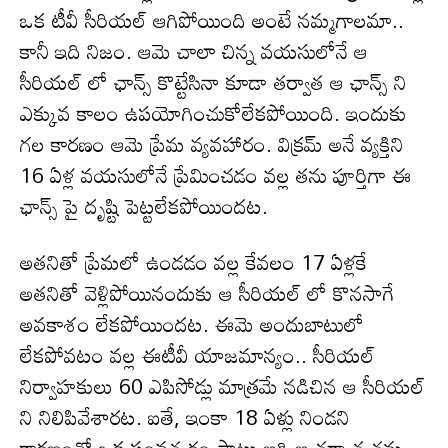
ఒక టీవీ సీరియల్ ఆగిపోయింది అంటే నమ్మగాలమా..
కానీ ఇది నిజం. ఆమె చాలా చిన్న వయసులోనే ఆ
సీరియల్ లో ఛాన్స్ కొట్టేసినా కూడా తర్వాత ఆ ఛాన్స్ ని
ఎక్కువ కాలం ఉపయోగించుకోలేకపోయింది. ఇందుకు
గల కారణం ఆమె ప్రేమ వ్యవహారం. విక్రమ్ అనే వ్యక్తిని
16 ఏళ్ల వయసులోనే ప్రేమించడం వల్ల తను పూర్తిగా ఈ
ఛాన్స్ పై దృష్టి పెట్టలేకపోయిందట.
అతనితో ప్రేమలో ఉండడం వల్ల కేవలం 17 ఏళ్లకే
అతనితో వెళ్లిపోయినందుకు ఆ సీరియల్ లో కొనసాగే
అవకాశం లేకపోయిందట. ఈమె అందుబాటులో
లేకపోవటం వల్ల ఈటీవీ యాజమాన్యం.. సీరియల్
నిర్వాహకులు 60 ఎపిసోడ్లు మాత్రమే నడిచిన ఆ సీరియల్
ని నిలిపివేశారట. ఐతే, ఇంకా 18 ఏళ్లు నిండని