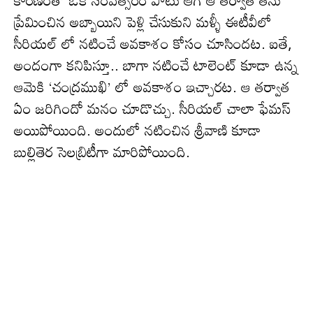
కారణంతో ఒక సంవత్సరం పాటు ఆగి ఆ తర్వాత తను
ప్రేమించిన అబ్బాయిని పెళ్లి చేసుకుని మళ్ళీ ఈటీవీలో
సీరియల్ లో నటించే అవకాశం కోసం చూసిందట. ఐతే,
అందంగా కనిపిస్తూ.. బాగా నటించే టాలెంట్ కూడా ఉన్న
ఆమెకి ‘చంద్రముఖి’ లో అవకాశం ఇచ్చారట. ఆ తర్వాత
ఏం జరిగిందో మనం చూడొచ్చు. సీరియల్ చాలా ఫేమస్
అయిపోయింది. అందులో నటించిన శ్రీవాణి కూడా
బుల్లితెర సెలబ్రిటీగా మారిపోయింది.