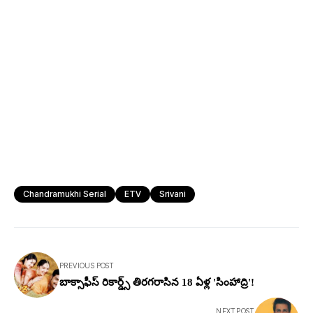
Chandramukhi Serial
ETV
Srivani
PREVIOUS POST
బాక్సాఫీస్ రికార్డ్స్ తిరగరాసిన 18 ఏళ్ల 'సింహాద్రి'!
NEXT POST