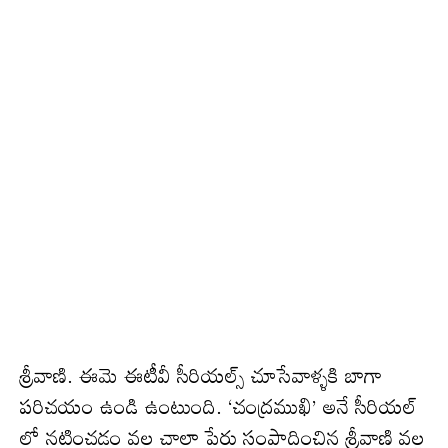
శ్రీవాణి. ఈమె ఈటీవీ సీరియల్స్ చూసేవాళ్ళకి బాగా
పరిచయం ఉండి ఉంటుంది. ‘చంద్రముఖి’ అనే సీరియల్
లో నటించడం వల్ల చాలా పేరు సంపాదించిన శ్రీవాణి వల్ల