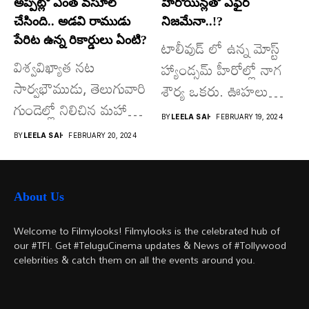
అప్ప‌ట్లో ఎంత వ‌సూల్
హీరోయిన్ల‌తో ఎఫైర్‌
చేసింది.. అడవి రాముడు
నిజ‌మేనా..!?
పేరిట ఉన్న రికార్డులు ఏంటి?
టాలీవుడ్ లో ఉన్న మోస్ట్
విశ్వవిఖ్యాత నట
హ్యాండ్స‌మ్ హీరోల్లో నాగ
సార్వభౌముడు, తెలుగువారి
శౌర్య ఒక‌రు. ఊహలు
గుండెల్లో నిలిచిన మహా
గుసగుసలాడే సినిమాతో...
BY
LEELA SAI
FEBRUARY 19, 2024
నేత స్వర్గీయ నందమూరి
BY
LEELA SAI
FEBRUARY 20, 2024
తారక రామారావు...
About Us
Welcome to Filmylooks! Filmylooks is the celebrated hub of
our #TFI. Get #TeluguCinema updates & News of #Tollywood
celebrities & catch them on all the events around you.