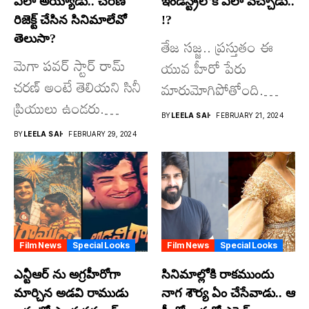
ఎలా అయ్యాడు.. చ‌ర‌ణ్
ఇండ‌స్ట్రీలోకి ఎలా వ‌చ్చాడు..
రిజెక్ట్ చేసిన సినిమాలేవో
!?
తెలుసా?
తేజ స‌జ్జ‌.. ప్ర‌స్తుతం ఈ
మెగా ప‌వ‌ర్ స్టార్ రామ్
యువ హీరో పేరు
చ‌ర‌ణ్ అంటే తెలియ‌ని సినీ
మారుమోగిపోతోంది.
ప్రియులు ఉండ‌రు.
2024లో సంక్రాంతి
BY
LEELA SAI
FEBRUARY 21, 2024
సామాన్యుడి నుంచి...
పండుగ కానుక‌గా...
BY
LEELA SAI
FEBRUARY 29, 2024
Film News
Special Looks
Film News
Special Looks
ఎన్టీఆర్ ను అగ్ర‌హీరోగా
సినిమాల్లోకి రాక‌ముందు
మార్చిన అడ‌వి రాముడు
నాగ శౌర్య ఏం చేసేవాడు.. ఆ