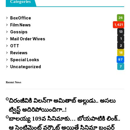
Categories
BoxOffice
26
Film News
1,421
Gossips
13
Mail Order Wives
1
OTT
2
Reviews
18
Special Looks
97
Uncategorized
7
Recent News
చిరంజీవికి విలన్‌గా అమితాబ్ అల్లుడు.. అసలు
ట్విస్ట్ అదిరిపోయిందిగా..!
బాలయ్య 109వ సినిమాకు… బోయపాటికి లింక్..
ఆ సెంటిమెంట్ వర్కౌట్ అయితే సినిమా బంపర్