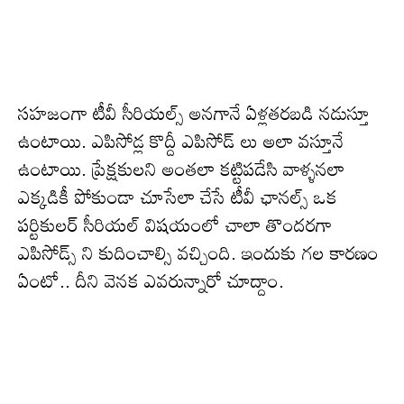
సహజంగా టీవీ సీరియల్స్ అనగానే ఏళ్లతరబడి నడుస్తూ
ఉంటాయి. ఎపిసోడ్ల కొద్దీ ఎపిసోడ్ లు అలా వస్తూనే
ఉంటాయి. ప్రేక్షకులని అంతలా కట్టిపడేసి వాళ్ళనలా
ఎక్కడికీ పోకుండా చూసేలా చేసే టీవీ ఛానల్స్ ఒక
పర్టికులర్ సీరియల్ విషయంలో చాలా తొందరగా
ఎపిసోడ్స్ ని కుదించాల్సి వచ్చింది. ఇందుకు గల కారణం
ఏంటో.. దీని వెనక ఎవరున్నారో చూద్దాం.