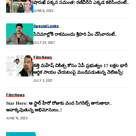
షారుఖ్ పక్కన సమంత! రణ్‌వీర్‌ని ఎక్కడ కలిసిందంటే..
JUNE 6, 2022
Special Looks
సినిమాల్లోకి రాకముందు శ్రీహరి ఏం చేసేవారంటే..
JULY 23, 2021
Film News
కత్తి మహేష్ చికిత్స కోసం ఏపీ ప్రభుత్వం 17 లక్షల భారీ
ఆర్థిక సాయం చేయటంపై మండిపడుతున్న నెటిజన్స్!
JULY 3, 2021
Film News
Star Hero: ఆ స్టార్ హీరో రోజుకు వంద సిగ‌రెట్స్ తాగుతాడా..
అవాక్క‌వుతున్న అభిమానులు..!
JUNE 15, 2023