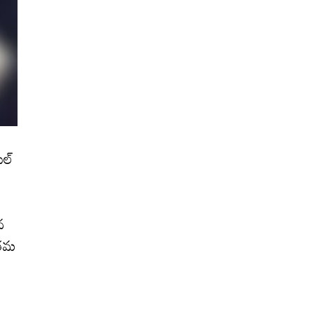
ెల్
న
 తమ