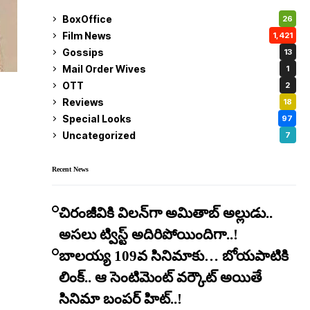
BoxOffice
26
Film News
1,421
Gossips
13
Mail Order Wives
1
OTT
2
Reviews
18
Special Looks
97
Uncategorized
7
Recent News
చిరంజీవికి విలన్‌గా అమితాబ్ అల్లుడు..
అసలు ట్విస్ట్ అదిరిపోయిందిగా..!
బాలయ్య 109వ సినిమాకు… బోయపాటికి
లింక్.. ఆ సెంటిమెంట్ వర్కౌట్ అయితే
సినిమా బంపర్ హిట్..!