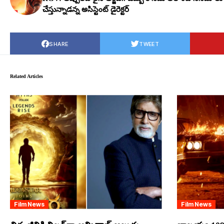
చేస్తున్నాడ‌న్న అసిస్టెంట్ డైరెక్ట‌ర్
SHARE
TWEET
Related Articles
Film News
Film News