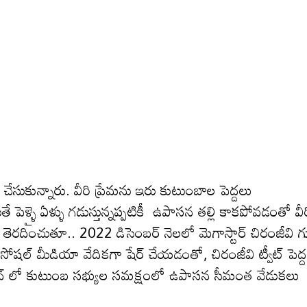
ుకున్నారు. వీరి ప్రేమను ఇరు కుటుంబాల పెద్దలు
్ళై ఏళ్ళు గడుస్తున్నప్ప‌టికీ ఉపాసన తల్లి కాక‌పోవ‌డంతో వీ
కి తెర‌దించుతూ.. 2022 డిసెంబర్ నెలలో మెగాస్టార్ చిరంజీవి గ
 సోషల్ మీడియా వేదికగా షేర్ చేయ‌డంతో, చిరంజీవి ట్వీట్ పెద్ద
రాబాద్ లో కుటుంబ సభ్యుల సమక్షంలో ఉపాసన సీమంత వేడుకలు