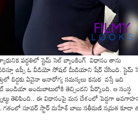
యాధునిక పద్ధతిలో స్టెమ్ సెల్ బ్యాంకింగ్ విధానం తాను
ిస్తూ ఉప్సీ ఓ వీడియో సోషల్ మీడియాని షేర్ చేసింది. స్టెమ్ స
్తులో బిడ్డకు ఏవైనా అనారోగ్య సమస్యలు క‌నుక వస్తే ఇది
ఇండియా అందుబాటులోకి తెచ్చిందని పేర్కొంది. ఆ సంస్థ
నున్న‌ట్టు తెలిపింది.. ఈ విధానంపై మన దేశంలో పెద్దగా అవగాహ
తారు. గతంలో సూప‌ర్ స్టార్ మహేశ్ బాబు సతీమణి నమ్రత కూడా