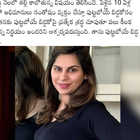
ల‌లో తల్లి కాబోతున్న విషయం తెలిసిందే. పెళ్లైన 10 ఏళ్ల
 అభిమానులు సంతోషం వ్యక్తం చేస్తూ పుట్ట‌బోయే బిడ్డ‌కోసం
ు పుట్టబోయే బిడ్డకోపై ప్రత్యేక శ్రద్ధ చూపుతూ ప‌లు కీల‌క
ిర్ణ‌యం అందరిని ఆశ్చ‌ర్య‌ప‌రుస్తుంది. తాను పుట్టబోయే బిడ్డ
.