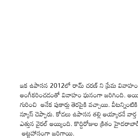
ఇక ఉపాసన 2012లో రామ్ చరణ్ ని ప్రేమ వివాహం చేస
అంగీకరించడంతో వివాహం ఘనంగా జ‌రిగింది. అయితే పెళ
గురించి అనేక పుకార్లు తెరపైకి వచ్చాయి. వీట‌న్నింటి
న్యూస్ చెప్పారు. కోడలు ఉపాసన తల్లి అయ్యారనే వార్త
ఎత్తున వైరల్ అయ్యింది. కొద్దిరోజుల క్రితం హైద
అట్ట‌హాసంగా జ‌రిగాయి.