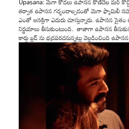
Upasana: మెగా కోడలు ఉపాసన కొణిదెల మ‌రి కొద్ది నె
తర్వాత ఉపాస‌న‌ గర్భందాల్చడంతో మెగా ఫ్యామిలీ సహా
ఎంతో ఆస‌క్తిగా ఎదురు చూస్తున్నారు. ఉపాసన సైతం తనక
నిర్ణ‌యాలు తీసుకుంటుంది. తాజాగా ఉపాస‌న తీసుకున్న న
కార్డు బ్లడ్ ను భద్రపరచనున్నట్లు వెల్లడించింది ఉపాస‌న‌