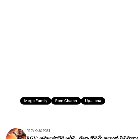
Mega Family
Ram Charan
Upasana
PREVIOUS POST
RGV: అప్పులపాలైన ఆర్జీవి.. డ‌బ్బు కోస‌మే అలాంటి సినిమాలు