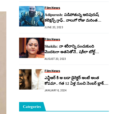
Film News
Adipurush: ప‌డిపోతున్న ఆదిపురుష్
క‌లెక్ష‌న్స్ గ్రాఫ్‌.. నాలుగో రోజు మ‌రింత
దారుణం..!
JUNE 20, 2023
Film News
Shakila: నా శరీరాన్ని పంచుకుంది
మొదటగా అతనితోనే.. షకీలా బోల్డ్
కామెంట్స్
AUGUST 20, 2023
Film News
ఎన్టీఆర్ కి ఆ బడా డైరెక్టర్ అంటే అంత
కోపమా.. గ‌త 12 ఏళ్ల నుంచి నెంబర్ బ్లాక్..
అసలు మాటలు కూడా లేవ్‌..!?
JANUARY 6, 2024
Categories