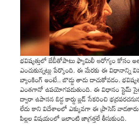
భవిష్యత్తులో బేబీతోపాటు ఫ్యామిలీ ఆరోగ్యం కోసం అత్
ఎంచుకున్నట్లు పేర్కొంది. ఈ మేరకు ఈ విధానాన్ని వివర
బ్యాంకింగ్ అంటే.. బొడ్డు తాడు దాచుకోవడం. భవిష్యత
ఎంతగానో ఉపయోగపడుతుంది. ఈ విధానం స్టెమ్ సైట్ 
ద్వారా ఉపాసన బిడ్డ కార్డు బ్లడ్ సేకరించి భద్రపరచ
లేదు కాని విదేశాల‌లో ఎక్కువగా ఈ ప్రాసెస్ వాడ‌
పిల్లల విషయంలో ఇలాంటి జాగ్రత్తలే తీసుకుంది.