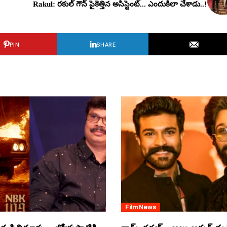
Rakul: ర‌కుల్ గౌన్ పైకెత్తిన అసిస్టెంట్‌... ఎందుకిలా చేశాడు..!
PIN
SHARE
Film News