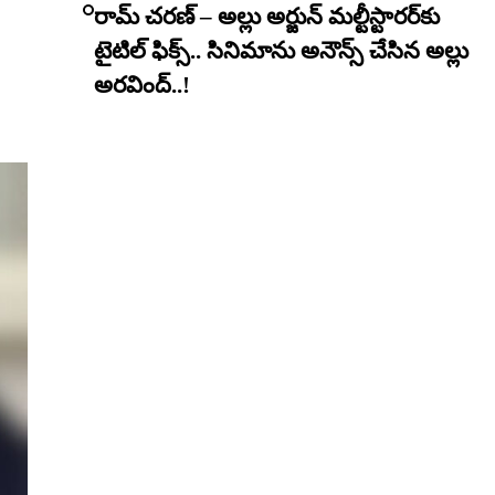
రామ్ చరణ్ – అల్లు అర్జున్ మల్టీస్టారర్​కు
టైటిల్ ఫిక్స్.. సినిమాను అనౌన్స్ చేసిన అల్లు
అరవింద్..!