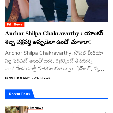
Film News
Anchor Shilpa Chakravarthy : యాంకర్
శిల్ప చక్రవర్తి ఇప్పుడెలా ఉందో చూశారా!
Anchor Shilpa Chakravarthy: సోషల్ మీడియా
వల్ల ఫేడవుట్ అయిపోయిన, రిటైర్మెంట్ తీసుకున్న
సెలబ్రిటీలను మళ్లీ చూడగలుగుతున్నాం. ఫేస్‌బుక్, ట్విట్టర్,
ఇన్‌స్టాగ్రామ్ లాంటి సోషల్ మీడియా ప్లాట్‌ఫామ్స్‌లో వాళ్ల
BY
MURTHYFILMY
JUNE 13, 2022
గురించిన వివరాలు...
Recent Posts
Film News