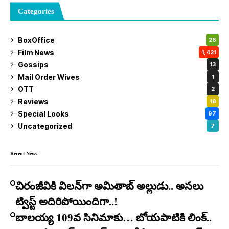
Categories
BoxOffice
26
Film News
1,421
Gossips
13
Mail Order Wives
1
OTT
2
Reviews
18
Special Looks
97
Uncategorized
7
Recent News
చిరంజీవికి విలన్‌గా అమితాబ్ అల్లుడు.. అసలు
ట్విస్ట్ అదిరిపోయిందిగా..!
బాలయ్య 109వ సినిమాకు… బోయపాటికి లింక్..