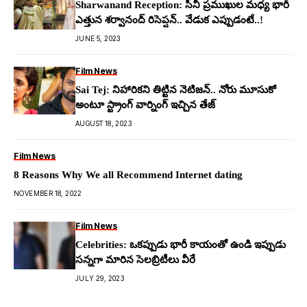
Sharwanand Reception: సినీ ప్ర‌ముఖుల మ‌ధ్య భారీ
ఎత్తున శ‌ర్వానంద్ రిసెప్ష‌న్.. వేడుక ఎప్పుడంటే..!
JUNE 5, 2023
Film News
Sai Tej: నిహారిక‌ని తిట్టిన నెటిజ‌న్.. నోరు మూసుకో
అంటూ స్ట్రాంగ్ వార్నింగ్ ఇచ్చిన తేజ్
AUGUST 18, 2023
Film News
8 Reasons Why We all Recommend Internet dating
NOVEMBER 18, 2022
Film News
Celebrities: ఒక‌ప్పుడు భారీ కాయంతో ఉండి ఇప్పుడు
స‌న్న‌గా మారిన సెల‌బ్రిటీలు వీరే
JULY 29, 2023