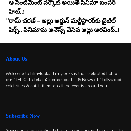
ఆ సెంటిమెంట్ వర్కౌట్ అయితే సినిమా బంపర్
హిట్..!
రామ్ చరణ్ – అల్లు అర్జున్ మల్టీస్టారర్​కు టైటిల్
ఫిక్స్.. సినిమాను అనౌన్స్ చేసిన అల్లు అరవింద్..!
About Us
Welcome to Filmylooks! Filmylooks is the celebrated hub of
our #TFI. Get #TeluguCinema updates & News of #Tollywood
celebrities & catch them on all the events around you.
Subscribe Now
Subscribe to our mailing list to receives daily updates direct to